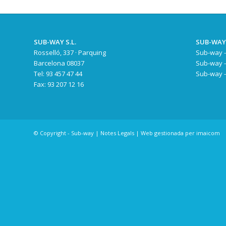
SUB-WAY S.L.
SUB-WAY
Rosselló, 337 · Parquing
Sub-way -
Barcelona 08037
Sub-way -
Tel: 93 457 47 44
Sub-way -
Fax: 93 207 12 16
© Copyright - Sub-way |
Notes Legals
| Web gestionada per
imaicom