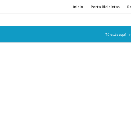
Inicio
Porta Bicicletas
R
Tú estás aquí:
I