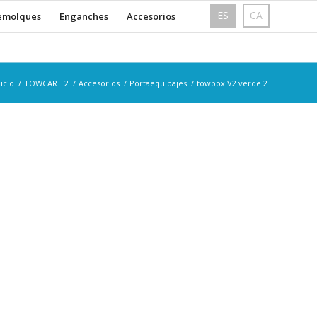
ES
CA
emolques
Enganches
Accesorios
nicio
/
TOWCAR T2
/
Accesorios
/
Portaequipajes
/
towbox V2 verde 2