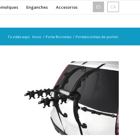
ES
CA
emolques
Enganches
Accesorios
Tú estás aquí:
Inicio
/
Porta Bicicletas
/
Portabicicletas de portón