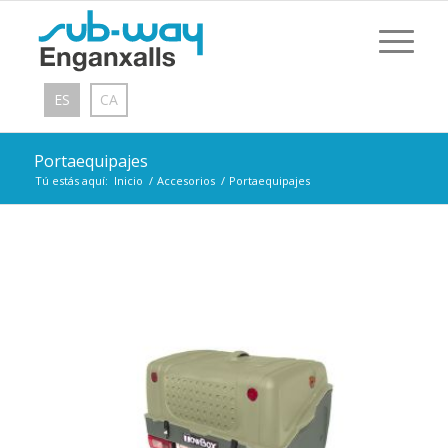
ES
CA
Portaequipajes
Tú estás aquí:
Inicio
/
Accesorios
/
Portaequipajes