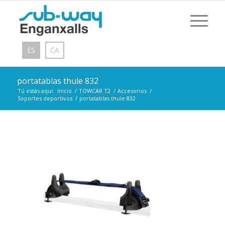
ES
CA
portatablas thule 832
Tú estás aquí:
Inicio
/
TOWCAR T2
/
Accesorios
/
Soportes deportivos
/
portatablas thule 832