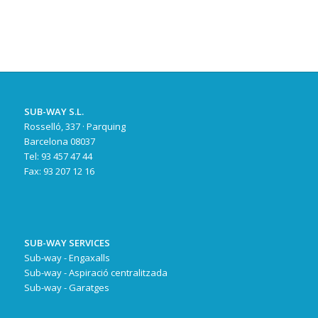
SUB-WAY S.L.
Rosselló, 337 · Parquing
Barcelona 08037
Tel: 93 457 47 44
Fax: 93 207 12 16
SUB-WAY SERVICES
Sub-way - Engaxalls
Sub-way - Aspiració centralitzada
Sub-way - Garatges